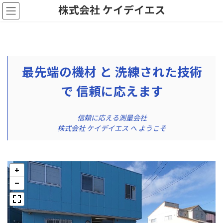
コ
ナ
株式会社 ケイデイエス
ン
ビ
テ
ゲ
ン
ー
ツ
シ
へ
ョ
ス
ン
最先端の機材 と 洗練された技術
キ
に
ッ
移
で 信頼に応えます
プ
動
信頼に応える測量会社
株式会社 ケイデイエス へ ようこそ